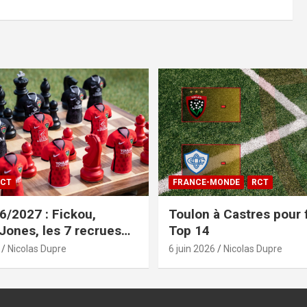
CT
FRANCE-MONDE
RCT
/2027 : Fickou,
Toulon à Castres pour f
 Jones, les 7 recrues
Top 14
sées
Nicolas Dupre
6 juin 2026
Nicolas Dupre