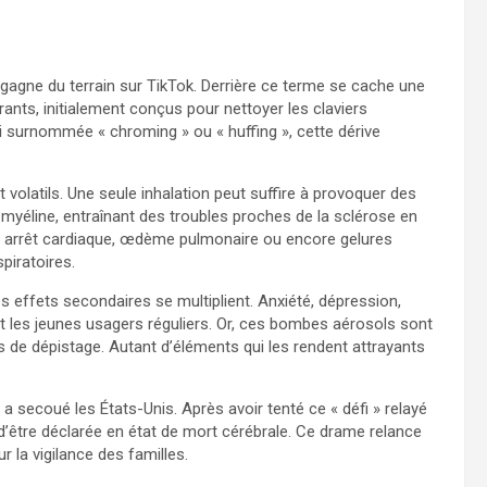
, gagne du terrain sur TikTok. Derrière ce terme se cache une
rants, initialement conçus pour nettoyer les claviers
si surnommée « chroming » ou « huffing », cette dérive
olatils. Une seule inhalation peut suffire à provoquer des
myéline, entraînant des troubles proches de la sclérose en
 : arrêt cardiaque, œdème pulmonaire ou encore gelures
piratoires.
es effets secondaires se multiplient. Anxiété, dépression,
nt les jeunes usagers réguliers. Or, ces bombes aérosols sont
s de dépistage. Autant d’éléments qui les rendent attrayants
, a secoué les États-Unis. Après avoir tenté ce « défi » relayé
 d’être déclarée en état de mort cérébrale. Ce drame relance
r la vigilance des familles.