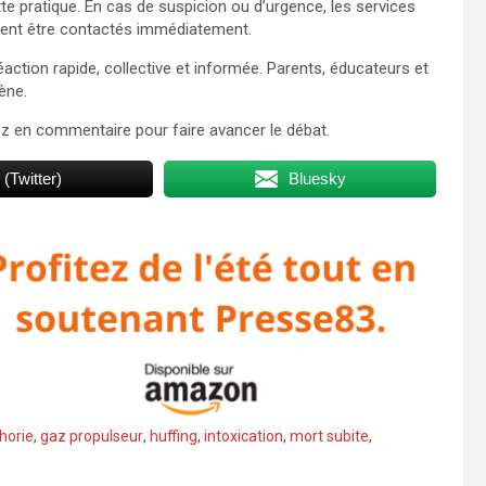
tte pratique. En cas de suspicion ou d’urgence, les services
vent être contactés immédiatement.
action rapide, collective et informée. Parents, éducateurs et
ène.
ez en commentaire pour faire avancer le débat.
 (Twitter)
Bluesky
horie
,
gaz propulseur
,
huffing
,
intoxication
,
mort subite
,