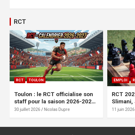
RCT
RCT
TOULON
EMPLOI
R
Toulon : le RCT officialise son
RCT 2026
staff pour la saison 2026-2027+
Slimani,
le calendrier
officiali
30 juillet 2026
Nicolas Dupre
11 juin 2026