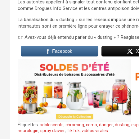
Les autorités appellent à signaler tout contenu glorifiant ce
comme Drogues Info Service et les centres antipoison doi
La banalisation du « dusting » sur les réseaux impose une ré
internautes sont en première ligne pour enrayer ce phénom
👉 Avez-vous déjà entendu parler du « dusting » ? Réagiss
Facebook
X
Étiquettes:
adolescents
,
chroming
,
coma
,
danger
,
dusting
,
eup
neurologie
,
spray clavier
,
TikTok
,
vidéos virales