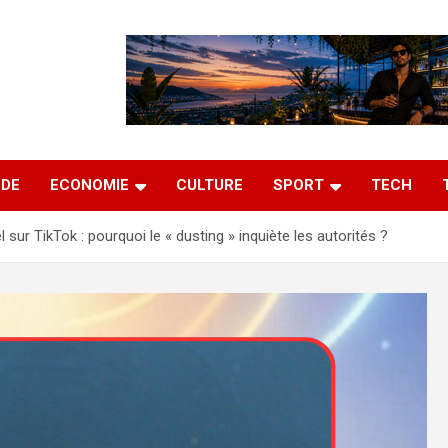
DE
ECONOMIE
CULTURE
SPORT
TECH
l sur TikTok : pourquoi le « dusting » inquiète les autorités ?