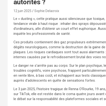
autorités ?
12 juin 2025
Sophie Delacroix
Le « dusting », cette pratique aussi silencieuse que toxique
tendance virale à haut risque : inhaler des sprays dépoussié
d’ordinateurs, afin d’obtenir un court effet euphorique. Aus
inquiète les professionnels de santé.
Ces produits contiennent des gaz propulseurs extrêmement v
dégâts neurologiques, comme la destruction de la gaine de 
plaques. Les risques cardiaques sont tout aussi alarmants
internes causées par le refroidissement brutal des voies res
Le danger ne s’arrête pas au corps. Sur le plan psychique, l
troubles cognitifs, voire psychose, frappent particulièreme
en vente libre, à bas coût, et échappent aux tests classique
auprès d’adolescents en quête de sensations fortes.
Le 3 juin 2025, l’histoire tragique de Renna O’Rourke, 19 ans
sur TikTok, elle est restée dans le coma quatre jours avant
le débat sur la responsabilité des plateformes sociales et su