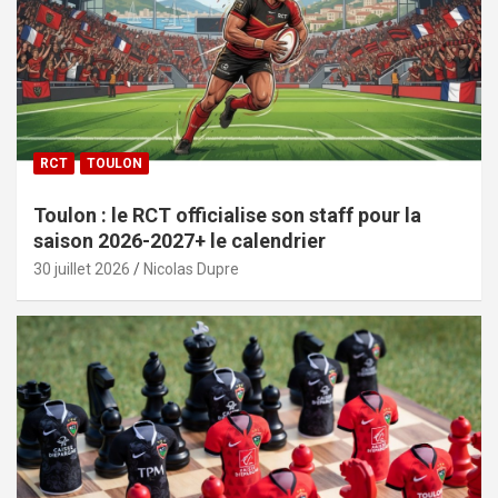
RCT
TOULON
Toulon : le RCT officialise son staff pour la
saison 2026-2027+ le calendrier
30 juillet 2026
Nicolas Dupre