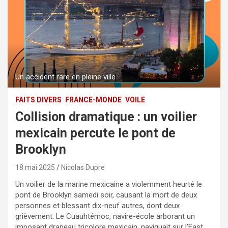
Un accident rare en pleine ville
FAITS DIVERS
FRANCE-MONDE
VOILE
Collision dramatique : un voilier
mexicain percute le pont de
Brooklyn
18 mai 2025
Nicolas Dupre
Un voilier de la marine mexicaine a violemment heurté le
pont de Brooklyn samedi soir, causant la mort de deux
personnes et blessant dix-neuf autres, dont deux
grièvement. Le Cuauhtémoc, navire-école arborant un
imposant drapeau tricolore mexicain, naviguait sur l’East