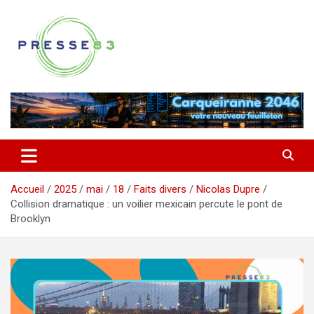
Aller
au
contenu
Comprendre ce qui se joue vraiment dans le Var
Presse 83
Accueil
2025
mai
18
Faits divers
Nicolas Dupre
Collision dramatique : un voilier mexicain percute le pont de
Brooklyn