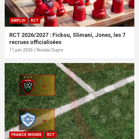
EMPLOI
RCT
RCT 2026/2027 : Fickou, Slimani, Jones, les 7
recrues officialisées
11 juin 2026
Nicolas Dupre
FRANCE-MONDE
RCT