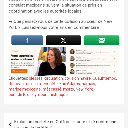
consulat mexicains suivent la situation de près en
coordination avec les autorités locales.
➡️ Que pensez-vous de cette collision au cœur de New
York ? Laissez-nous votre avis en commentaire.
Étiquettes:
blessés
,
circulation
,
collision navire
,
Cuauhtémoc
,
drapeau mexicain
,
enquête
,
Eric Adams
,
harnais
,
marine mexicaine
,
mât cassé
,
morts
,
New York
,
pont de Brooklyn
,
pont historique
Navigation
Explosion mortelle en Californie : acte ciblé contre une
de
clinique de fertilité ?