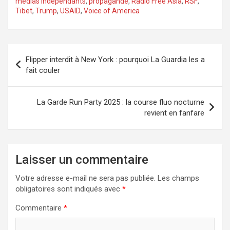
médias indépendants
,
propagande
,
Radio Free Asia
,
RSF
,
Tibet
,
Trump
,
USAID
,
Voice of America
Navigation
Flipper interdit à New York : pourquoi La Guardia les a
de
fait couler
l’article
La Garde Run Party 2025 : la course fluo nocturne
revient en fanfare
Laisser un commentaire
Votre adresse e-mail ne sera pas publiée.
Les champs
obligatoires sont indiqués avec
*
Commentaire
*