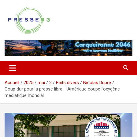
Aller
au
contenu
Comprendre ce qui se joue vraiment dans le Var
Presse 83
Accueil
2025
mai
2
Faits divers
Nicolas Dupre
Coup dur pour la presse libre : l’Amérique coupe l’oxygène
médiatique mondial