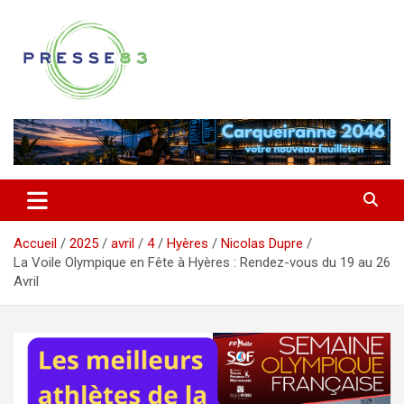
Aller
au
contenu
Comprendre ce qui se joue vraiment dans le Var
Presse 83
Accueil
2025
avril
4
Hyères
Nicolas Dupre
La Voile Olympique en Fête à Hyères : Rendez-vous du 19 au 26
Avril