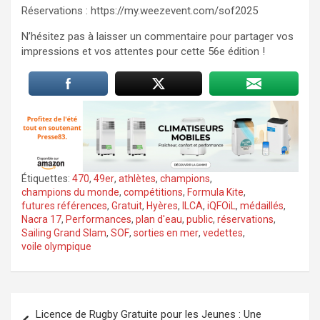
Réservations : https://my.weezevent.com/sof2025
N’hésitez pas à laisser un commentaire pour partager vos
impressions et vos attentes pour cette 56e édition !
Étiquettes:
470
,
49er
,
athlètes
,
champions
,
champions du monde
,
compétitions
,
Formula Kite
,
futures références
,
Gratuit
,
Hyères
,
ILCA
,
iQFOiL
,
médaillés
,
Nacra 17
,
Performances
,
plan d'eau
,
public
,
réservations
,
Sailing Grand Slam
,
SOF
,
sorties en mer
,
vedettes
,
voile olympique
Navigation
Licence de Rugby Gratuite pour les Jeunes : Une