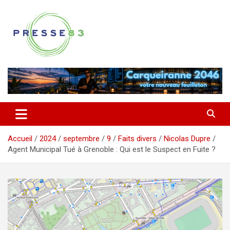
Aller
au
contenu
Comprendre ce qui se joue vraiment dans le Var
Presse 83
Accueil
2024
septembre
9
Faits divers
Nicolas Dupre
Agent Municipal Tué à Grenoble : Qui est le Suspect en Fuite ?