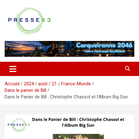
Aller
au
contenu
Comprendre ce qui se joue vraiment dans le Var
Presse 83
Accueil
2024
août
21
France-Monde
Dans le panier de Bill
Dans le Panier de Bill : Christophe Chassol et l’Album Big Sun