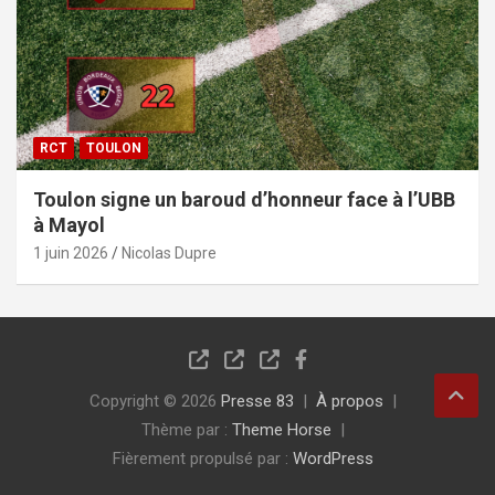
RCT
TOULON
Toulon signe un baroud d’honneur face à l’UBB
à Mayol
1 juin 2026
Nicolas Dupre
Copyright © 2026
Presse 83
À propos
Thème par :
Theme Horse
Fièrement propulsé par :
WordPress