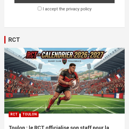
I accept the privacy policy
RCT
RCT
TOULON
Toulon : le RCT officialise son staff pour la