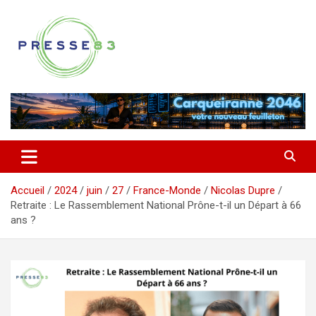
Aller
au
contenu
Comprendre ce qui se joue vraiment dans le Var
Presse 83
Accueil
2024
juin
27
France-Monde
Nicolas Dupre
Retraite : Le Rassemblement National Prône-t-il un Départ à 66
ans ?