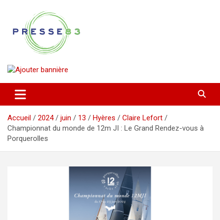
Aller
au
contenu
Comprendre ce qui se joue vraiment dans le Var
Presse 83
Accueil
2024
juin
13
Hyères
Claire Lefort
Championnat du monde de 12m JI : Le Grand Rendez-vous à
Porquerolles