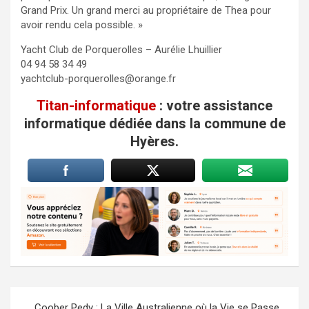
Grand Prix. Un grand merci au propriétaire de Thea pour
avoir rendu cela possible. »
Yacht Club de Porquerolles – Aurélie Lhuillier
04 94 58 34 49
yachtclub-porquerolles@orange.fr
Titan-informatique
: votre assistance
informatique dédiée dans la commune de
Hyères.
Navigation
Coober Pedy : La Ville Australienne où la Vie se Passe