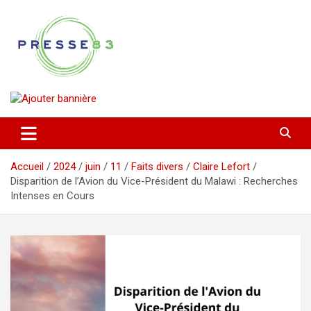
Aller
au
contenu
Comprendre ce qui se joue vraiment dans le Var
Presse 83
Accueil
2024
juin
11
Faits divers
Claire Lefort
Disparition de l’Avion du Vice-Président du Malawi : Recherches
Intenses en Cours