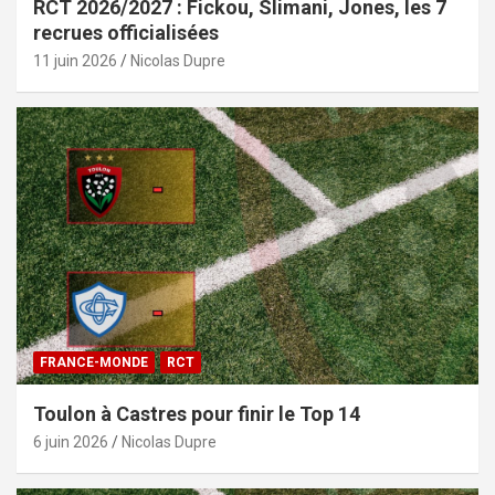
RCT 2026/2027 : Fickou, Slimani, Jones, les 7
recrues officialisées
11 juin 2026
Nicolas Dupre
FRANCE-MONDE
RCT
Toulon à Castres pour finir le Top 14
6 juin 2026
Nicolas Dupre