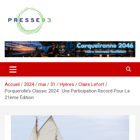
Aller
au
contenu
Comprendre ce qui se joue vraiment dans le Var
Presse 83
Accueil
2024
mai
31
Hyères
Claire Lefort
Porquerolle’s Classic 2024 : Une Participation Record Pour La
21ème Édition