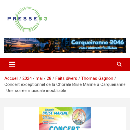
Aller
au
contenu
Comprendre ce qui se joue vraiment dans le Var
Presse 83
Accueil
2024
mai
28
Faits divers
Thomas Gagnon
Concert exceptionnel de la Chorale Brise Marine à Carqueiranne
: Une soirée musicale inoubliable