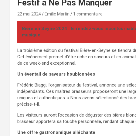
Festif à Ne Pas Manquer
22 mai 2024
Emilie Martin
1 commentaire
Bière en Seyne 2024 : le rendez-vous incontournable
musique
La troisième édition du festival Bière-en-Seyne se tiendra 
Cet événement promet d’être riche en saveurs et en animatio
de ce week-end exceptionnel.
Un éventail de saveurs houblonnées
Frédéric Biaggi, l’organisateur du festival, annonce une sé
indépendants. Ces maîtres brasseurs proposeront une lar
uniques et authentiques. « Nous avons sélectionné des brasse
précise-t-il.
Les visiteurs auront l’occasion de déguster des bières blo
brasseur apportera sa touche personnelle, rendant chaque 
Une offre gastronomique alléchante