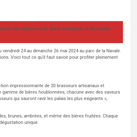
 pour les amateurs de bière artisanale et de bonne
du vendredi 24 au dimanche 26 mai 2024 au parc de la Navale.
ns. Voici tout ce qu’il faut savoir pour profiter pleinement
lection impressionnante de 20 brasseurs artisanaux et
ge gamme de bières houblonnées, chacune avec des saveurs
urs qui sauront ravir les palais les plus exigeants »,
ndes, brunes, ambrées, et même des bières fruitées. Chaque
dégustation unique.