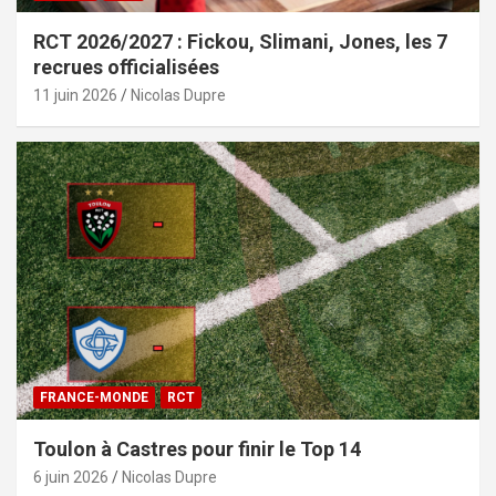
RCT 2026/2027 : Fickou, Slimani, Jones, les 7
recrues officialisées
11 juin 2026
Nicolas Dupre
FRANCE-MONDE
RCT
Toulon à Castres pour finir le Top 14
6 juin 2026
Nicolas Dupre