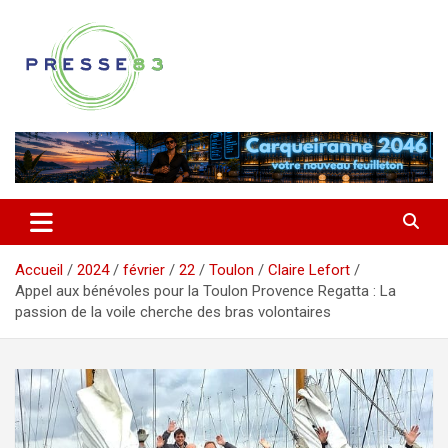
Aller
au
contenu
Comprendre ce qui se joue vraiment dans le Var
Presse 83
Accueil
2024
février
22
Toulon
Claire Lefort
Appel aux bénévoles pour la Toulon Provence Regatta : La
passion de la voile cherche des bras volontaires