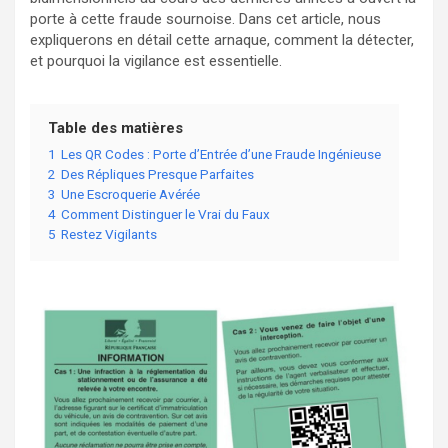
porte à cette fraude sournoise. Dans cet article, nous
expliquerons en détail cette arnaque, comment la détecter,
et pourquoi la vigilance est essentielle.
Table des matières
1
Les QR Codes : Porte d’Entrée d’une Fraude Ingénieuse
2
Des Répliques Presque Parfaites
3
Une Escroquerie Avérée
4
Comment Distinguer le Vrai du Faux
5
Restez Vigilants