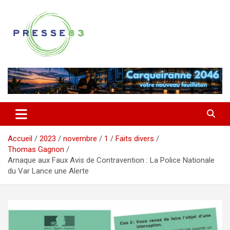
Aller
au
contenu
Comprendre ce qui se joue vraiment dans le Var
Presse 83
Accueil
2023
novembre
1
Faits divers
Thomas Gagnon
Arnaque aux Faux Avis de Contravention : La Police Nationale
du Var Lance une Alerte