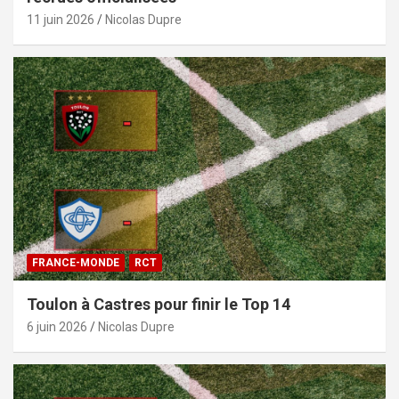
11 juin 2026
Nicolas Dupre
FRANCE-MONDE
RCT
Toulon à Castres pour finir le Top 14
6 juin 2026
Nicolas Dupre