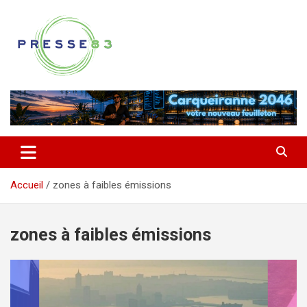
Aller
au
contenu
Comprendre ce qui se joue vraiment dans le Var
Presse 83
Accueil
zones à faibles émissions
zones à faibles émissions