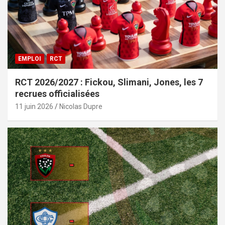
EMPLOI
RCT
RCT 2026/2027 : Fickou, Slimani, Jones, les 7
recrues officialisées
11 juin 2026
Nicolas Dupre