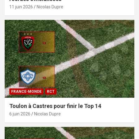
11 juin 2026
Nicolas Dupre
FRANCE-MONDE
RCT
Toulon à Castres pour finir le Top 14
6 juin 2026
Nicolas Dupre