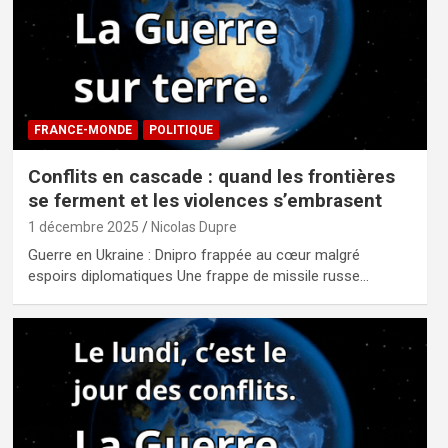
FRANCE-MONDE
POLITIQUE
Conflits en cascade : quand les frontières
se ferment et les violences s’embrasent
1 décembre 2025
Nicolas Dupre
Guerre en Ukraine : Dnipro frappée au cœur malgré
espoirs diplomatiques Une frappe de missile russe…