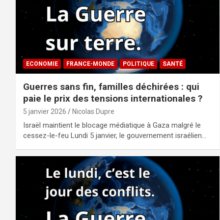
ECONOMIE
FRANCE-MONDE
POLITIQUE
SANTÉ
Guerres sans fin, familles déchirées : qui
paie le prix des tensions internationales ?
5 janvier 2026
Nicolas Dupre
Israël maintient le blocage médiatique à Gaza malgré le
cessez-le-feu Lundi 5 janvier, le gouvernement israélien…