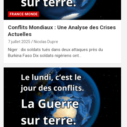
FRANCE-MONDE
Conflits Mondiaux : Une Analyse des Crises
Actuelles
7 juillet 2025
Nicolas Dupre
Niger : dix soldats tués dans deux attaques près du
Burkina Faso Dix soldats nigériens ont…