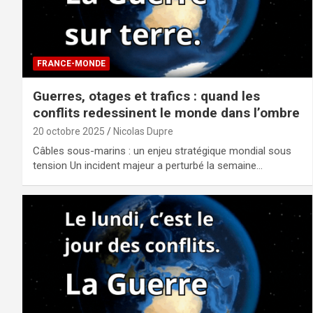
FRANCE-MONDE
Guerres, otages et trafics : quand les
conflits redessinent le monde dans l’ombre
20 octobre 2025
Nicolas Dupre
Câbles sous-marins : un enjeu stratégique mondial sous
tension Un incident majeur a perturbé la semaine…