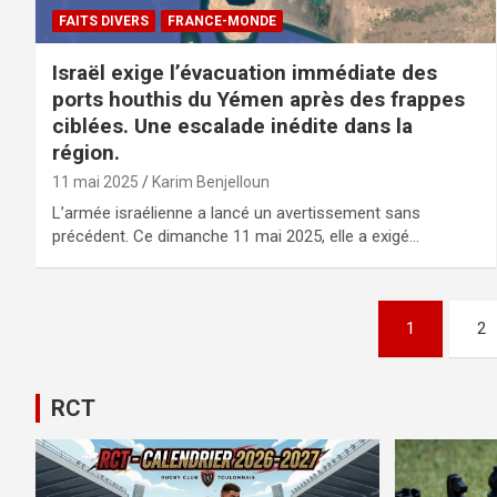
FAITS DIVERS
FRANCE-MONDE
Israël exige l’évacuation immédiate des
ports houthis du Yémen après des frappes
ciblées. Une escalade inédite dans la
région.
11 mai 2025
Karim Benjelloun
L’armée israélienne a lancé un avertissement sans
précédent. Ce dimanche 11 mai 2025, elle a exigé…
Pagination
1
2
des
publications
RCT