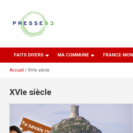
Aller
au
contenu
Comprendre ce qui se joue vraiment dans le Var
Presse 83
FAITS DIVERS
MA COMMUNE
FRANCE-MON
Accueil
XVIe siècle
XVIe siècle