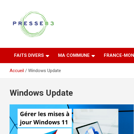
Aller
au
contenu
Comprendre ce qui se joue vraiment dans le Var
Presse 83
FAITS DIVERS
MA COMMUNE
FRANCE-MON
Accueil
Windows Update
Windows Update