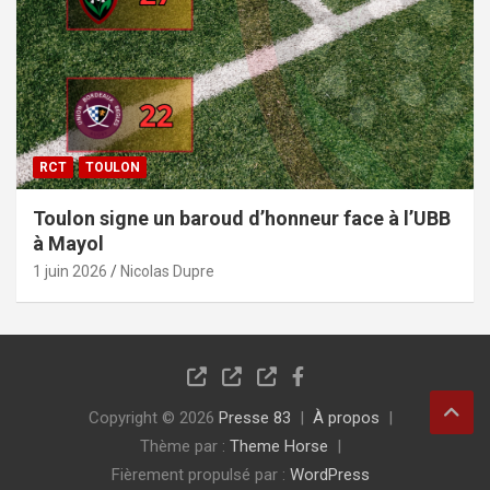
RCT
TOULON
Toulon signe un baroud d’honneur face à l’UBB
à Mayol
1 juin 2026
Nicolas Dupre
Copyright © 2026
Presse 83
À propos
Thème par :
Theme Horse
Fièrement propulsé par :
WordPress