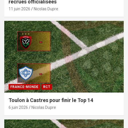
recrues officialisées
11 juin 2026
Nicolas Dupre
FRANCE-MONDE
RCT
Toulon à Castres pour finir le Top 14
6 juin 2026
Nicolas Dupre