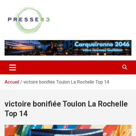
Aller
au
contenu
Comprendre ce qui se joue vraiment dans le Var
Presse 83
Accueil
victoire bonifiée Toulon La Rochelle Top 14
victoire bonifiée Toulon La Rochelle
Top 14