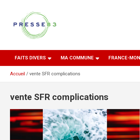
Aller
au
contenu
Comprendre ce qui se joue vraiment dans le Var
Presse 83
FAITS DIVERS
MA COMMUNE
FRANCE-MON
Accueil
vente SFR complications
vente SFR complications