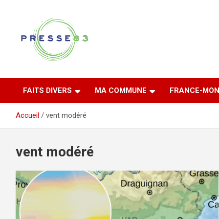
Aller
au
contenu
Comprendre ce qui se joue vraiment dans le Var
Presse 83
FAITS DIVERS
MA COMMUNE
FRANCE-MON
Accueil
vent modéré
vent modéré