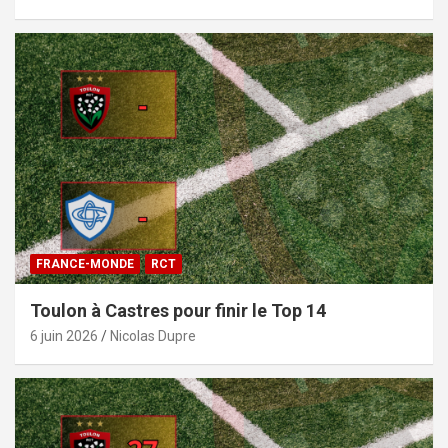
FRANCE-MONDE
RCT
Toulon à Castres pour finir le Top 14
6 juin 2026
Nicolas Dupre