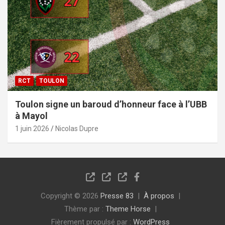
RCT
TOULON
Toulon signe un baroud d’honneur face à l’UBB
à Mayol
1 juin 2026
Nicolas Dupre
Copyright © 2026
Presse 83
À propos
Thème par :
Theme Horse
Fièrement propulsé par :
WordPress