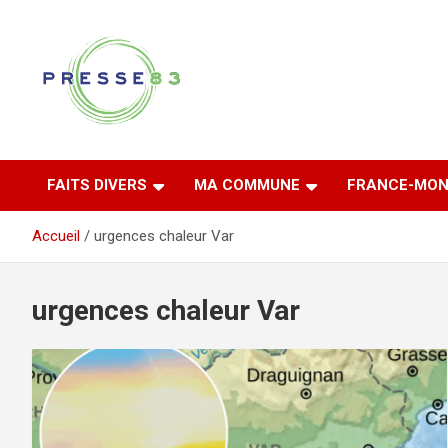
Aller
au
contenu
Comprendre ce qui se joue vraiment dans le Var
Presse 83
FAITS DIVERS
MA COMMUNE
FRANCE-MON
Accueil
urgences chaleur Var
urgences chaleur Var