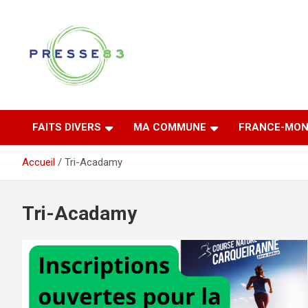
Aller
au
contenu
Comprendre ce qui se joue vraiment dans le Var
Presse 83
FAITS DIVERS
MA COMMUNE
FRANCE-MON
Accueil
Tri-Acadamy
Tri-Acadamy