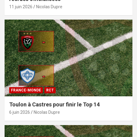
11 juin 2026
Nicolas Dupre
FRANCE-MONDE
RCT
Toulon à Castres pour finir le Top 14
6 juin 2026
Nicolas Dupre