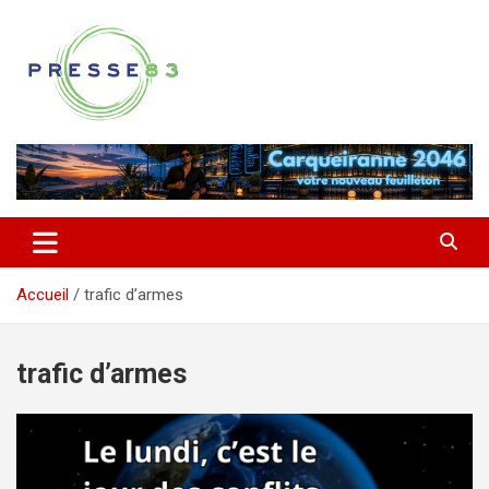
Aller
au
contenu
Comprendre ce qui se joue vraiment dans le Var
Presse 83
Accueil
trafic d’armes
trafic d’armes