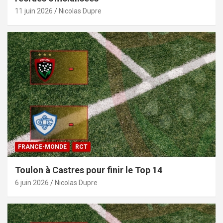
11 juin 2026
Nicolas Dupre
FRANCE-MONDE
RCT
Toulon à Castres pour finir le Top 14
6 juin 2026
Nicolas Dupre