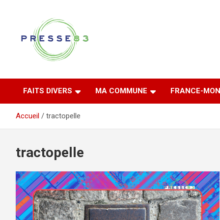
Aller
au
contenu
Comprendre ce qui se joue vraiment dans le Var
Presse 83
FAITS DIVERS
MA COMMUNE
FRANCE-MON
Accueil
tractopelle
tractopelle