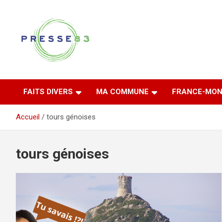
Aller
au
contenu
Comprendre ce qui se joue vraiment dans le Var
Presse 83
FAITS DIVERS
MA COMMUNE
FRANCE-MON
Accueil
tours génoises
tours génoises