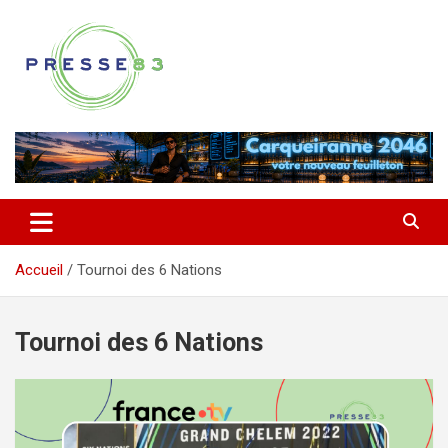
Aller
au
contenu
Comprendre ce qui se joue vraiment dans le Var
Presse 83
Accueil
Tournoi des 6 Nations
Tournoi des 6 Nations