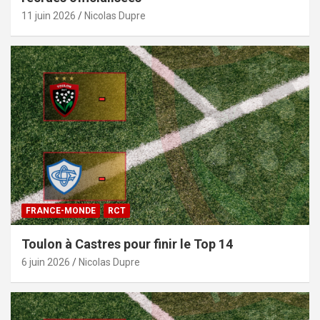
11 juin 2026
Nicolas Dupre
FRANCE-MONDE
RCT
Toulon à Castres pour finir le Top 14
6 juin 2026
Nicolas Dupre