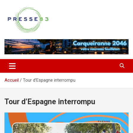
Aller
au
contenu
Comprendre ce qui se joue vraiment dans le Var
Presse 83
Accueil
Tour d’Espagne interrompu
Tour d’Espagne interrompu