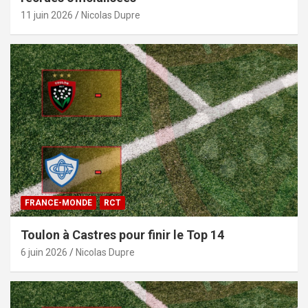
11 juin 2026
Nicolas Dupre
FRANCE-MONDE
RCT
Toulon à Castres pour finir le Top 14
6 juin 2026
Nicolas Dupre