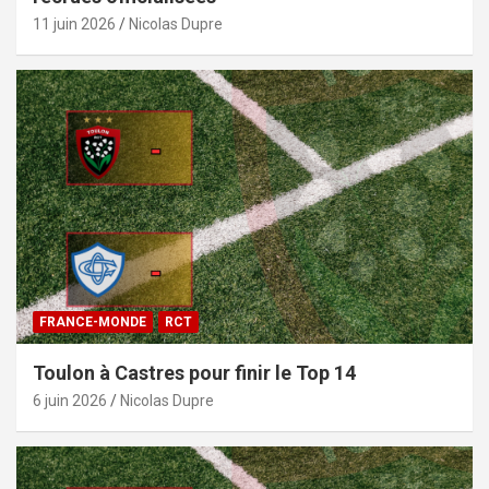
11 juin 2026
Nicolas Dupre
FRANCE-MONDE
RCT
Toulon à Castres pour finir le Top 14
6 juin 2026
Nicolas Dupre