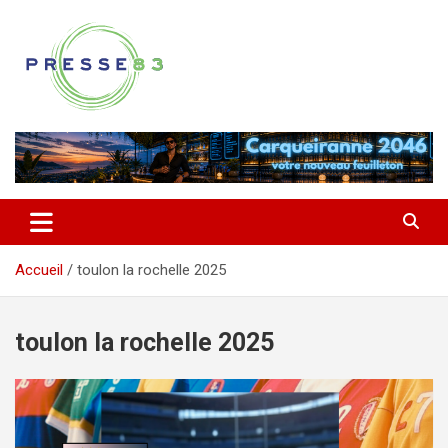
Aller
au
contenu
Comprendre ce qui se joue vraiment dans le Var
Presse 83
Accueil
toulon la rochelle 2025
toulon la rochelle 2025