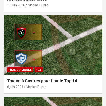
11 juin 2026
Nicolas Dupre
FRANCE-MONDE
RCT
Toulon à Castres pour finir le Top 14
6 juin 2026
Nicolas Dupre