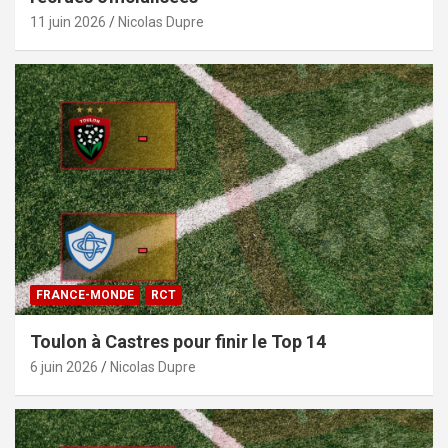
11 juin 2026
Nicolas Dupre
FRANCE-MONDE
RCT
Toulon à Castres pour finir le Top 14
6 juin 2026
Nicolas Dupre