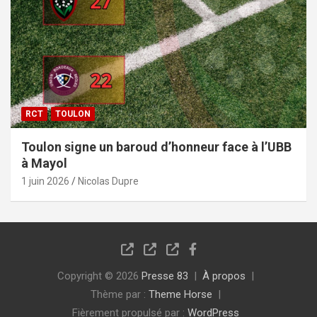
RCT
TOULON
Toulon signe un baroud d’honneur face à l’UBB
à Mayol
1 juin 2026
Nicolas Dupre
Copyright © 2026
Presse 83
À propos
Thème par :
Theme Horse
Fièrement propulsé par :
WordPress