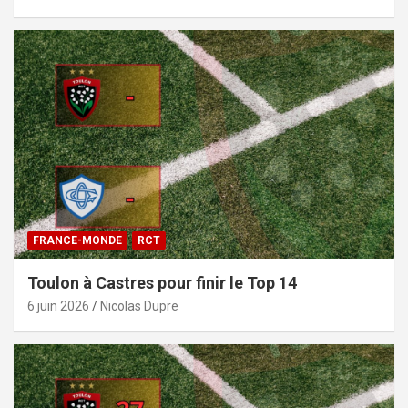
FRANCE-MONDE
RCT
Toulon à Castres pour finir le Top 14
6 juin 2026
Nicolas Dupre