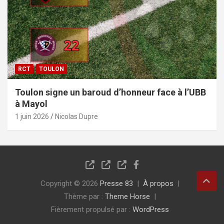
RCT
TOULON
Toulon signe un baroud d’honneur face à l’UBB
à Mayol
1 juin 2026
Nicolas Dupre
Copyright © 2026
Presse 83
À propos
Thème par :
Theme Horse
Fièrement propulsé par :
WordPress