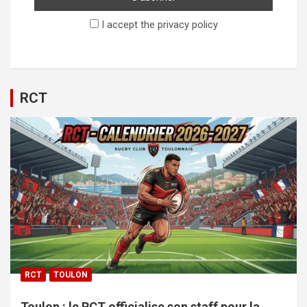
I accept the privacy policy
RCT
RCT
TOULON
Toulon : le RCT officialise son staff pour la