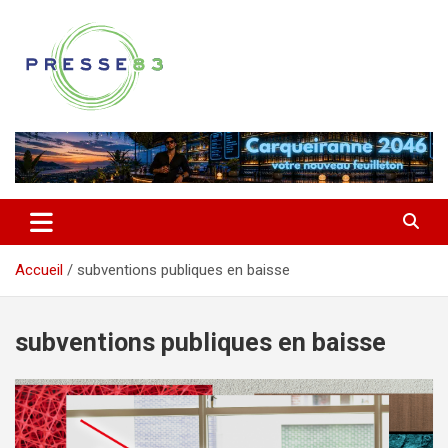
Aller
au
contenu
Comprendre ce qui se joue vraiment dans le Var
Presse 83
Accueil
subventions publiques en baisse
subventions publiques en baisse