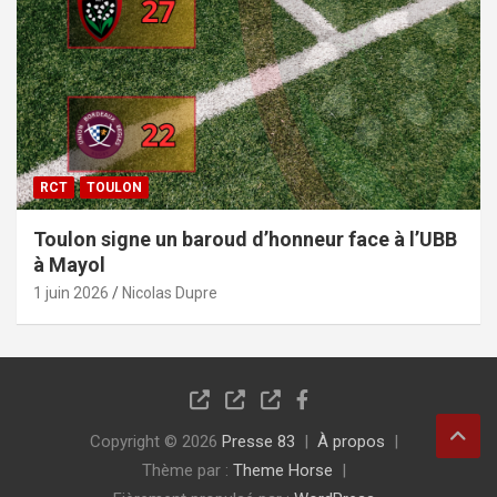
RCT
TOULON
Toulon signe un baroud d’honneur face à l’UBB
à Mayol
1 juin 2026
Nicolas Dupre
Copyright © 2026
Presse 83
À propos
Thème par :
Theme Horse