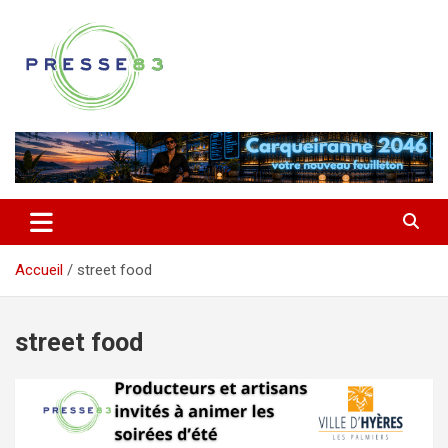
Aller
au
contenu
Comprendre ce qui se joue vraiment dans le Var
Presse 83
Accueil
street food
street food