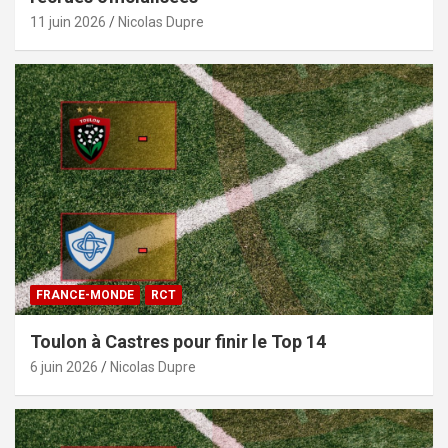
11 juin 2026
Nicolas Dupre
FRANCE-MONDE
RCT
Toulon à Castres pour finir le Top 14
6 juin 2026
Nicolas Dupre