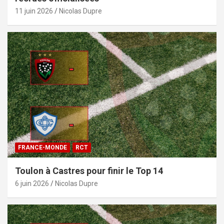
11 juin 2026
Nicolas Dupre
FRANCE-MONDE
RCT
Toulon à Castres pour finir le Top 14
6 juin 2026
Nicolas Dupre