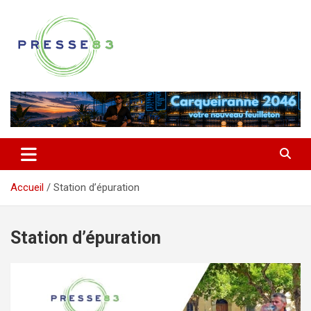
Aller
au
contenu
Comprendre ce qui se joue vraiment dans le Var
Presse 83
Accueil
Station d’épuration
Station d’épuration