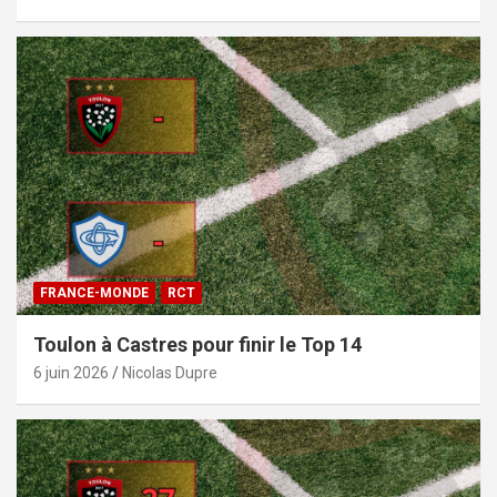
FRANCE-MONDE
RCT
Toulon à Castres pour finir le Top 14
6 juin 2026
Nicolas Dupre