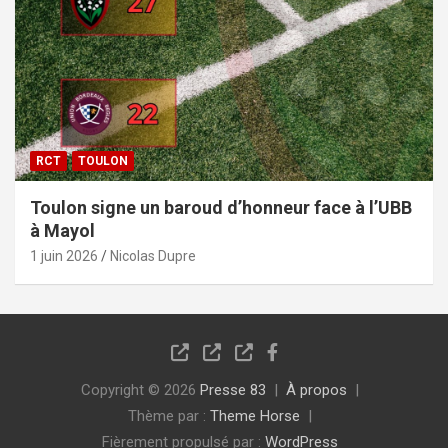
RCT
TOULON
Toulon signe un baroud d’honneur face à l’UBB
à Mayol
1 juin 2026
Nicolas Dupre
Copyright © 2026
Presse 83
À propos
Thème par :
Theme Horse
Fièrement propulsé par :
WordPress