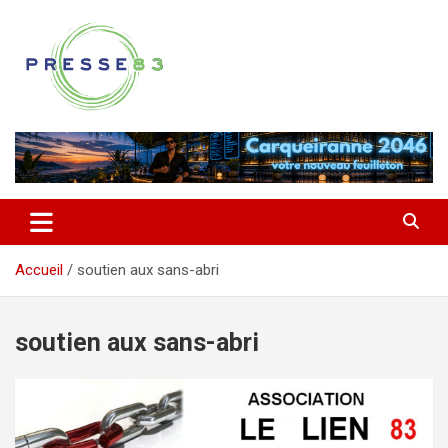
Aller
au
contenu
Comprendre ce qui se joue vraiment dans le Var
Presse 83
Accueil
soutien aux sans-abri
soutien aux sans-abri