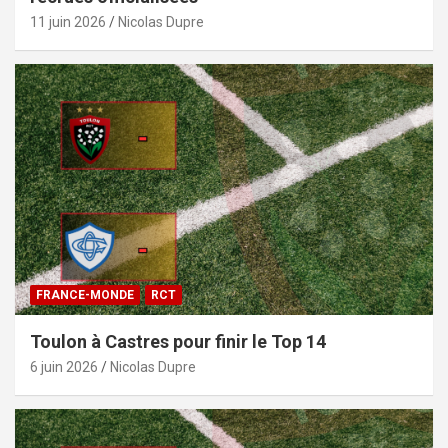
11 juin 2026
Nicolas Dupre
FRANCE-MONDE
RCT
Toulon à Castres pour finir le Top 14
6 juin 2026
Nicolas Dupre