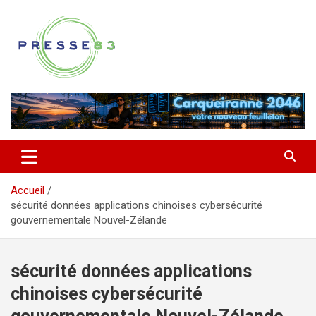
Aller
au
contenu
Comprendre ce qui se joue vraiment dans le Var
Presse 83
Accueil
sécurité données applications chinoises cybersécurité
gouvernementale Nouvel-Zélande
sécurité données applications
chinoises cybersécurité