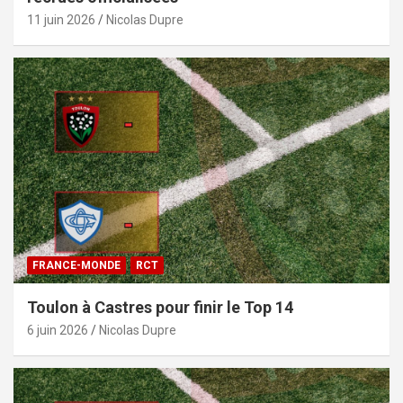
11 juin 2026
Nicolas Dupre
FRANCE-MONDE
RCT
Toulon à Castres pour finir le Top 14
6 juin 2026
Nicolas Dupre