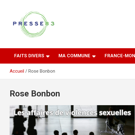
Aller
au
contenu
Comprendre ce qui se joue vraiment dans le Var
Presse 83
FAITS DIVERS
MA COMMUNE
FRANCE-MON
Accueil
Rose Bonbon
Rose Bonbon