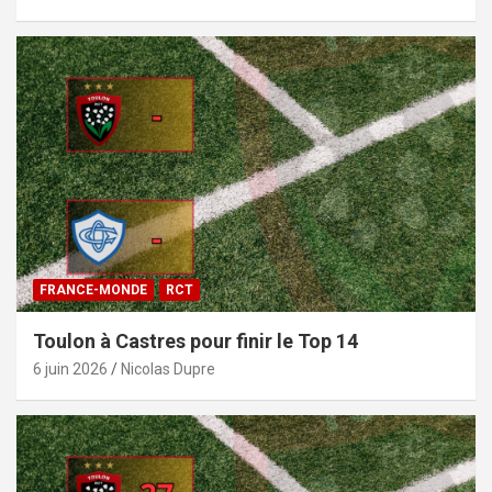
FRANCE-MONDE
RCT
Toulon à Castres pour finir le Top 14
6 juin 2026
Nicolas Dupre