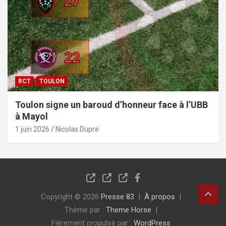
RCT
TOULON
Toulon signe un baroud d’honneur face à l’UBB
à Mayol
1 juin 2026
Nicolas Dupre
Copyright © 2026
Presse 83
À propos
Thème par :
Theme Horse
Fièrement propulsé par :
WordPress