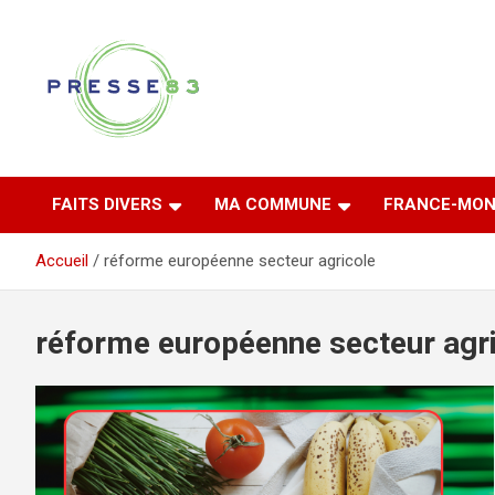
Aller
au
contenu
Comprendre ce qui se joue vraiment dans le Var
Presse 83
FAITS DIVERS
MA COMMUNE
FRANCE-MON
Accueil
réforme européenne secteur agricole
réforme européenne secteur agr